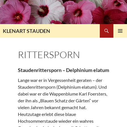
Zum
Inhalt
springen
Suchen
KLENART STAUDEN
PRIMÄR
MENÜ
RITTERSPORN
Staudenrittersporn – Delphinium elatum
Lange war er in Vergessenheit geraten – der
Staudenrittersporn (Delphinium elatum). Und
dabei war er die Wappenblume Karl Foersters,
der ihn als „Blauen Schatz der Gärten“ vor
vielen Jahren bekannt gemacht hat.
Heutzutage erlebt diese blaue
Hochsommerstaude wieder ein wahres