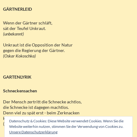
GÄRTNERLEID
Wenn der Gärtner schläft,
sät der Teufel Unkraut.
(unbekannt)
Unkraut ist die Opposition der Natur
gegen die Regierung der Gärtner.
(Oskar Kokoschka)
GARTENLYRIK
Schneckensachen
Der Mensch zertritt die Schnecke achtlos,
die Schnecke ist dagegen machtlos.
Denn viel zu spät erst - beim Zerknacken
kann sie ihn beim Gewissen packen.
Datenschutz & Cookies: Diese Website verwendet Cookies. Wenn Sie die
(
Eugen Roth)
Website weiterhin nutzen, stimmen Sie der Verwendung von Cookies zu.
Unsere Datenschutzerklärung