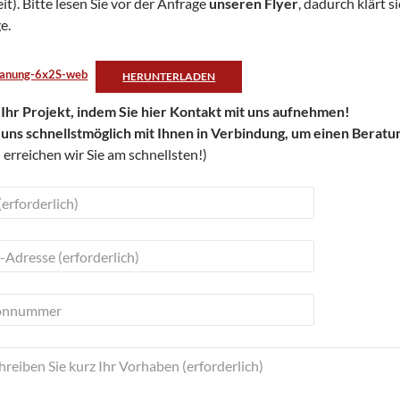
t). Bitte lesen Sie vor der Anfrage
unseren Flyer
, dadurch klärt 
e.
lanung-6x2S-web
HERUNTERLADEN
 Ihr Projekt, indem Sie hier Kontakt mit uns aufnehmen!
 uns schnellstmöglich mit Ihnen in Verbindung, um einen Beratu
 erreichen wir Sie am schnellsten!)
ieses Feld leer.
ieses Feld leer.