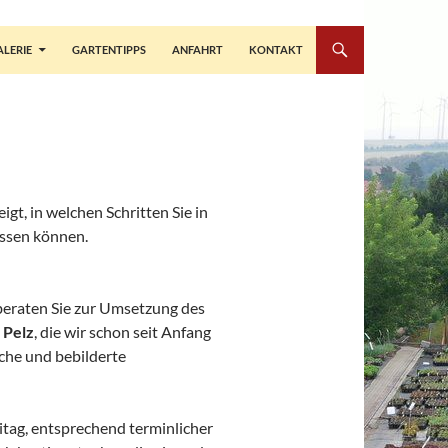
ALERIE
GARTENTIPPS
ANFAHRT
KONTAKT
gt, in welchen Schritten Sie in
ssen können.
beraten Sie zur Umsetzung des
 Pelz
, die wir schon seit Anfang
iche und bebilderte
itag, entsprechend terminlicher