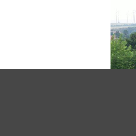
GARTENLYRIK
Schneckensachen
Der Mensch zertritt die Schnecke achtlos,