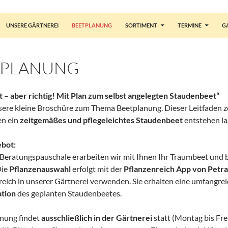
UNSERE GÄRTNEREI
BEETPLANUNG
SORTIMENT
TERMINE
G
TPLANUNG
t – aber richtig! Mit Plan zum selbst angelegten Staudenbeet“
sere kleine Broschüre zum Thema Beetplanung. Dieser Leitfaden zei
en ein
zeitgemäßes und pflegeleichtes Staudenbeet
entstehen la
bot:
Beratungspauschale erarbeiten wir mit Ihnen Ihr Traumbeet und 
Die
Pflanzenauswahl
erfolgt mit der
Pflanzenreich App von Petra
reich in unserer Gärtnerei verwenden. Sie erhalten eine umfangre
tion
des geplanten Staudenbeetes.
anung findet
ausschließlich in der Gärtnerei
statt (Montag bis Fre