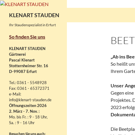
Zum
Inhalt
Suchen
KLENART STAUDEN
springen
Ihr Staudenspezialist in Erfurt
So finden Sie uns
BEE
KLENART STAUDEN
Gärtnerei
„Ab ins Bee
Pascal Klenart
So heißt un
Stotternheimer Str. 16
Ihrem Gart
D-99087 Erfurt
Tel.: 0361 - 5548928
Unser Ange
Fax: 0361 - 65372371
Gegen eine 
e-Mail:
Projektes. 
info@klenart-stauden.de
Öffnungszeiten 2026
2023 erfolg
2. März - 7. Nov. :
Dokumenta
Mo. bis Fr. : 9 - 18 Uhr,
Sa. : 9 - 16 Uhr
Die Beetpl
Besuchen Sie uns auch: