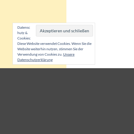
Datensc
hutz &
Cookies:
Diese Website verwendet Cookies. Wenn Sie die
Website weiterhin nutzen, stimmen Sie der
Verwendung von Cookies zu.
Unsere
Datenschutzerklärung
GARTENPHILOSOPHIE
GÄRTNERGLÜCK
Dumme rennen, Kluge warten,
Wer anderen eine B
Weise gehen durch den Garten.
blüht selber auf.
(Rabindranath Tagore)
(unbekannt)